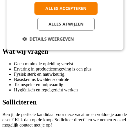
Aantrekkelijk bruto-uurloon van € 14,23
Werken bij een top horecagroothandel
ALLES ACCEPTEREN
Gratis koffie, thee, frisdrank en fruit
Reiskostenvergoeding vanaf 11 km
Kans op een vast contract
ALLES AFWIJZEN
Doorgroeimogelijkheden binnen het bedrijf
Vakantiewerk in een dynamisch team
DETAILS WEERGEVEN
Gezellige werksfeer met enthousiaste collega's
Wat wij vragen
Geen minimale opleiding vereist
Ervaring in productieomgeving is een plus
Fysiek sterk en nauwkeurig
Basiskennis kwaliteitscontrole
Teamspeler en hulpvaardig
Hygiënisch en regelgericht werken
Solliciteren
Ben jij de perfecte kandidaat voor deze vacature en voldoe je aan de
eisen? Klik dan op de knop 'Solliciteer direct!' en we nemen zo snel
mogelijk contact met je op!