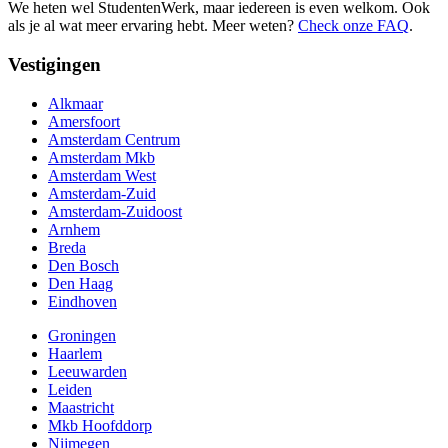
We heten wel StudentenWerk, maar iedereen is even welkom. Ook
als je al wat meer ervaring hebt. Meer weten?
Check onze FAQ
.
Vestigingen
Alkmaar
Amersfoort
Amsterdam Centrum
Amsterdam Mkb
Amsterdam West
Amsterdam-Zuid
Amsterdam-Zuidoost
Arnhem
Breda
Den Bosch
Den Haag
Eindhoven
Groningen
Haarlem
Leeuwarden
Leiden
Maastricht
Mkb Hoofddorp
Nijmegen