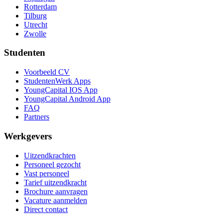
Rotterdam
Tilburg
Utrecht
Zwolle
Studenten
Voorbeeld CV
StudentenWerk Apps
YoungCapital IOS App
YoungCapital Android App
FAQ
Partners
Werkgevers
Uitzendkrachten
Personeel gezocht
Vast personeel
Tarief uitzendkracht
Brochure aanvragen
Vacature aanmelden
Direct contact