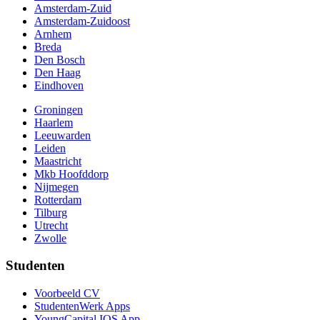
Amsterdam-Zuid
Amsterdam-Zuidoost
Arnhem
Breda
Den Bosch
Den Haag
Eindhoven
Groningen
Haarlem
Leeuwarden
Leiden
Maastricht
Mkb Hoofddorp
Nijmegen
Rotterdam
Tilburg
Utrecht
Zwolle
Studenten
Voorbeeld CV
StudentenWerk Apps
YoungCapital IOS App