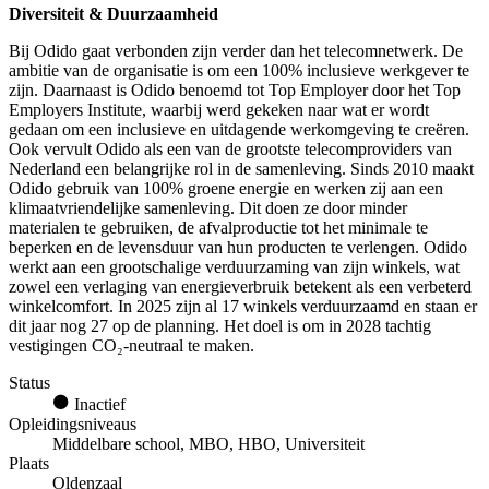
Diversiteit & Duurzaamheid
Bij Odido gaat verbonden zijn verder dan het telecomnetwerk. De
ambitie van de organisatie is om een 100% inclusieve werkgever te
zijn. Daarnaast is Odido benoemd tot Top Employer door het Top
Employers Institute, waarbij werd gekeken naar wat er wordt
gedaan om een inclusieve en uitdagende werkomgeving te creëren.
Ook vervult Odido als een van de grootste telecomproviders van
Nederland een belangrijke rol in de samenleving. Sinds 2010 maakt
Odido gebruik van 100% groene energie en werken zij aan een
klimaatvriendelijke samenleving. Dit doen ze door minder
materialen te gebruiken, de afvalproductie tot het minimale te
beperken en de levensduur van hun producten te verlengen. Odido
werkt aan een grootschalige verduurzaming van zijn winkels, wat
zowel een verlaging van energieverbruik betekent als een verbeterd
winkelcomfort. In 2025 zijn al 17 winkels verduurzaamd en staan er
dit jaar nog 27 op de planning. Het doel is om in 2028 tachtig
vestigingen CO₂-neutraal te maken.
Status
Inactief
Opleidingsniveaus
Middelbare school, MBO, HBO, Universiteit
Plaats
Oldenzaal