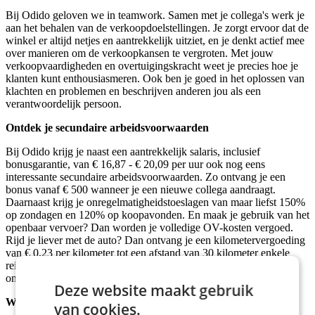
Bij Odido geloven we in teamwork. Samen met je collega's werk je
aan het behalen van de verkoopdoelstellingen. Je zorgt ervoor dat de
winkel er altijd netjes en aantrekkelijk uitziet, en je denkt actief mee
over manieren om de verkoopkansen te vergroten. Met jouw
verkoopvaardigheden en overtuigingskracht weet je precies hoe je
klanten kunt enthousiasmeren. Ook ben je goed in het oplossen van
klachten en problemen en beschrijven anderen jou als een
verantwoordelijk persoon.
Ontdek je secundaire arbeidsvoorwaarden
Bij Odido krijg je naast een aantrekkelijk salaris, inclusief
bonusgarantie, van € 16,87 - € 20,09 per uur ook nog eens
interessante secundaire arbeidsvoorwaarden. Zo ontvang je een
bonus vanaf € 500 wanneer je een nieuwe collega aandraagt.
Daarnaast krijg je onregelmatigheidstoeslagen van maar liefst 150%
op zondagen en 120% op koopavonden. En maak je gebruik van het
openbaar vervoer? Dan worden je volledige OV-kosten vergoed.
Rijd je liever met de auto? Dan ontvang je een kilometervergoeding
van € 0,23 per kilometer tot een afstand van 30 kilometer enkele
reis. Daarnaast biedt Odido je de mogelijkheid om jezelf verder te
ontwikkelen via trainingen en cursussen.
Deze website maakt gebruik
Wie zoeken wij?
van cookies.