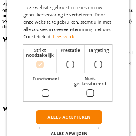
Als verkoopmedewerker bij Odido krijg je de kans om jezelf te
Deze website gebruikt cookies om uw
ontwikkelen in een inspirerende omgeving. Je bent in ieder geval
12
gebruikerservaring te verbeteren. Door
uur
per week op 1 doordeweekse dag, koopavond en 1 dag in het
weekend beschikbaar. Ook kun je dit werk voor een jaar (of langer)
onze website te gebruiken, stemt u in met
doen.
alle cookies in overeenstemming met ons
Cookiebeleid.
Lees verder
Wat wij bieden
Strikt
Prestatie
Targeting
Goed salaris tussen € 16,87 en € 20,09 bruto per uur, inclusief
noodzakelijk
variabele bonusregeling gericht op teamprestaties;
Je krijgt onregelmatigheidstoeslagen op de zondag van 150%
en op koopavonden van 120%;
Je krijgt vakantiegeld en bouwt vakantiedagen op;
Functioneel
Niet-
Je ontvangt reiskostenvergoeding van 0,23 cent per km tot
geclassificeerd
maximaal 30 km enkele reis;
Je volgt een intern opleidingstraject voor
doorgroeimogelijkheden.
Wat wij vragen
ALLES ACCEPTEREN
Minimaal mbo4 werk- en denkniveau;
Je bent 18 jaar of ouder;
Je bent 1 dag doordeweeks, op de koopavond en 1 dag in het
ALLES AFWIJZEN