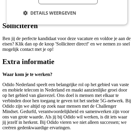
weekend beschikbaar;
Je bent voor een jaar of langer beschikbaar;
DETAILS WEERGEVEN
Je bent enthousiast en servicegericht.
Solliciteren
Ben jij de perfecte kandidaat voor deze vacature en voldoe je aan de
eisen? Klik dan op de knop 'Solliciteer direct!' en we nemen zo snel
mogelijk contact met je op!
Extra informatie
Waar kom je te werken?
Odido Nederland speelt een belangrijke rol op het gebied van vaste
en mobiele telecom in Nederland en maakt aanzienlijke groei door
op het gebied van glasvezel. Ons doel is mensen met elkaar te
verbinden door hen toegang te geven tot het snelste 5G-netwerk. Bij
Odido zijn we altijd op zoek naar mensen met de Challenger
Mindset. Gedurfd, verantwoordelijkheid en samenwerken zijn voor
ons van grote waarde. Als jij bij Odido wil werken, is dit iets waar
jij jezelf in herkent. Bij Odido vieren we niet alleen successen; we
creëren gedenkwaardige ervaringen.