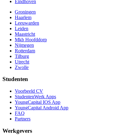
Eindhoven
Groningen
Haarlem
Leeuwarden
Leiden
Maastricht
Mkb Hoofddorp
Nijmegen
Rotterdam
Tilburg
Utrecht
Zwolle
Studenten
Voorbeeld CV
StudentenWerk Apps
YoungCapital IOS App
YoungCapital Android App
FAQ
Partners
Werkgevers