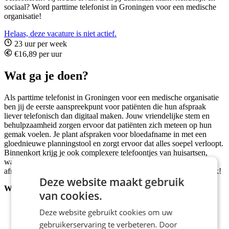
sociaal? Word parttime telefonist in Groningen voor een medische
organisatie!
Helaas, deze vacature is niet actief.
23 uur per week
€16,89 per uur
Wat ga je doen?
Als parttime telefonist in Groningen voor een medische organisatie
ben jij de eerste aanspreekpunt voor patiënten die hun afspraak
liever telefonisch dan digitaal maken. Jouw vriendelijke stem en
behulpzaamheid zorgen ervoor dat patiënten zich meteen op hun
gemak voelen. Je plant afspraken voor bloedafname in met een
gloednieuwe planningstool en zorgt ervoor dat alles soepel verloopt.
Binnenkort krijg je ook complexere telefoontjes van huisartsen,
waarbij je extra gegevens moet nakijken en de administratie netjes
afrondt. Geen dag is hetzelfde, en dat maakt jouw rol zo belangrijk!
Deze website maakt gebruik
Wat ga je doen?
van cookies.
Inplannen van afspraken voor bloedafname;
Deze website gebruikt cookies om uw
Telefonisch te woord staan van patiënten en huisartsen;
gebruikerservaring te verbeteren. Door
Administratieve taken zorgvuldig afhandelen;