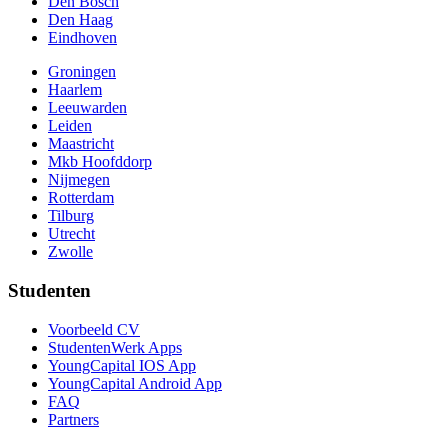
Den Bosch
Den Haag
Eindhoven
Groningen
Haarlem
Leeuwarden
Leiden
Maastricht
Mkb Hoofddorp
Nijmegen
Rotterdam
Tilburg
Utrecht
Zwolle
Studenten
Voorbeeld CV
StudentenWerk Apps
YoungCapital IOS App
YoungCapital Android App
FAQ
Partners