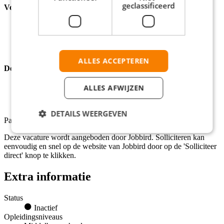
geclassificeerd
Voordelen:
Werkzaamheden waar je geen ervaring voor nodig hebt;
Mogelijkheid om meerdere krantenwijken te bezorgen;
Werken met een handig BezorgApp device;
Een gratis krant naar keuze.
ALLES ACCEPTEREN
Deze kwaliteiten heeft een top bezorger:
Je houdt van lekker bewegen in de frisse buitenlucht;
ALLES AFWIJZEN
Je bent minimaal 15 jaar oud;
Je staat graag vroeg op.
DETAILS WEERGEVEN
Pak deze kans en meld je snel aan!
Deze vacature wordt aangeboden door Jobbird. Solliciteren kan
eenvoudig en snel op de website van Jobbird door op de 'Solliciteer
direct' knop te klikken.
Extra informatie
Status
Inactief
Opleidingsniveaus