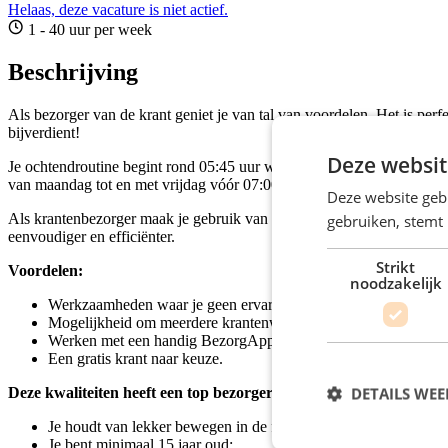
Helaas, deze vacature is niet actief.
1 - 40 uur per week
Beschrijving
Als bezorger van de krant geniet je van tal van voordelen. Het is perf
bijverdient!
Deze websit
Je ochtendroutine begint rond 05:45 uur wanneer je als krantenbezorger
van maandag tot en met vrijdag vóór 07:00 uur ’s ochtends en op zate
Deze website geb
Als krantenbezorger maak je gebruik van de handige
BezorgApp
. M
gebruiken, stemt
eenvoudiger en efficiënter.
Strikt
Voordelen:
noodzakelijk
Werkzaamheden waar je geen ervaring voor nodig hebt;
Mogelijkheid om meerdere krantenwijken te bezorgen;
Werken met een handig BezorgApp device;
Een gratis krant naar keuze.
DETAILS WE
Deze kwaliteiten heeft een top bezorger:
Je houdt van lekker bewegen in de frisse buitenlucht;
Je bent minimaal 15 jaar oud;