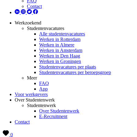
FAQ
Contact
Werkzoekend
Studentenvacatures
Alle studentenvacatures
Werken in Rotterdam
Werken in Almere
Werken in Amsterdam
Werken in Den Haag
Werken in Groningen
Studentenvacatures per plaats
Studentenvacatures per beroepsgroep
Meer
FAQ
App
Voor werkgevers
Over Studentenwerk
Studentenwerk
Over Studentenwerk
E-Recruitment
Contact
0