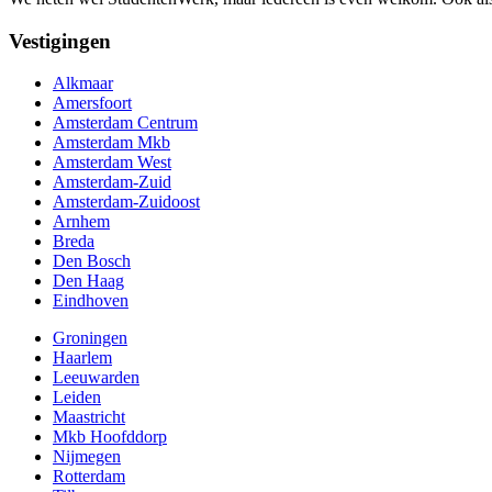
Vestigingen
Alkmaar
Amersfoort
Amsterdam Centrum
Amsterdam Mkb
Amsterdam West
Amsterdam-Zuid
Amsterdam-Zuidoost
Arnhem
Breda
Den Bosch
Den Haag
Eindhoven
Groningen
Haarlem
Leeuwarden
Leiden
Maastricht
Mkb Hoofddorp
Nijmegen
Rotterdam