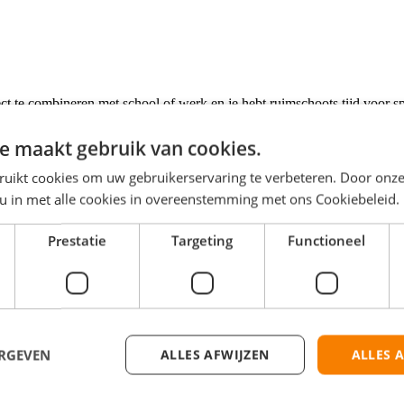
ect te combineren met school of werk en je hebt ruimschoots tijd voor sp
e maakt gebruik van cookies.
 op je fiets naar het depot in je buurt gaat. Met een kickstart-koffie b
rdag vóór 09:00 uur ’s ochtends ontvangt in de brievenbus. Er zijn ook
ruikt cookies om uw gebruikerservaring te verbeteren. Door onze
et deze app heb je altijd een duidelijk overzicht van je bezorgroute en 
 u in met alle cookies in overeenstemming met ons Cookiebeleid.
Prestatie
Targeting
Functioneel
ERGEVEN
ALLES AFWIJZEN
ALLES 