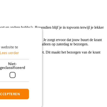
ort en andere hobby’s. Bovendien blijf je in topvorm terwijl je lekker
egin je aan jouw krantenwijk. Je zorgt ervoor dat jouw buurt de krant
 mogelijkheden om de krant alleen op zaterdag te bezorgen.
 website te
de adressen waar je langs moet. Dit maakt het bezorgen van de krant
Lees verder
Niet-
geclassificeerd
ACCEPTEREN