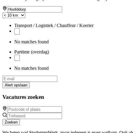
Transport / Logistiek / Chauffeur / Koerier
No matches found
Parttime (overdag)
No matches found
Alert opslaan
Vacatures zoeken
Zoeken
We heten wel StudentenWerk, maar iedereen is even welkom. Ook als