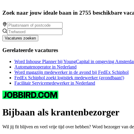
Zoek naar jouw ideale baan in 2755 beschikbare vaca
Vacatures zoeken
Gerelateerde vacatures
Word Inhouse Planner bij YoungCapital in omgeving Amsterd
Automatenoperator in Nederland
Word magazijn medewerker in de avond bij FedEx Schiphol
FedEx Schiphol zoekt logistiek medewerker (avondbaan!)
Facilitair Servicemedewerker in Nederland
Bijbaan als krantenbezorger
Wil jij fit blijven en veel vrije tijd over hebben? Word bezorger van 