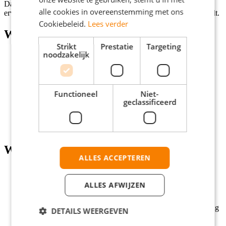
Daarnaast is er ruimte om extra uren te werken, zodat je meer
alle cookies in overeenstemming met ons
ervaring op kunt doen en je werkuren kunt uitbreiden als je dat wilt.
Cookiebeleid.
Lees verder
Wat wij bieden
Strikt
Prestatie
Targeting
noodzakelijk
Een goed salaris van minimaal €14,30 per uur op basis van
leeftijd;
Een tijdelijke baan met directe start, minimaal tot de
zomervakantie, met kans op verlenging;
Een leuke en afwisselende functie binnen een kleinschalig,
Functioneel
Niet-
gezellig team;
geclassificeerd
Een inspirerende werkomgeving binnen een sector met
toekomst;
Mogelijkheid om snel extra uren te draaien.
Wat wij vragen
ALLES ACCEPTEREN
Minimaal mbo werk- en denkniveau;
Basisvaardigheden in Microsoft Office (Word, Excel,
ALLES AFWIJZEN
Outlook);
Representatieve uitstraling en klantgerichte houding;
Goede beheersing van de Nederlandse taal, zowel mondeling
DETAILS WEERGEVEN
als schriftelijk.