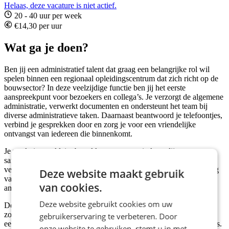
Helaas, deze vacature is niet actief.
20 - 40 uur per week
€14,30 per uur
Wat ga je doen?
Ben jij een administratief talent dat graag een belangrijke rol wil
spelen binnen een regionaal opleidingscentrum dat zich richt op de
bouwsector? In deze veelzijdige functie ben jij het eerste
aanspreekpunt voor bezoekers en collega’s. Je verzorgt de algemene
administratie, verwerkt documenten en ondersteunt het team bij
diverse administratieve taken. Daarnaast beantwoord je telefoontjes,
verbind je gesprekken door en zorg je voor een vriendelijke
ontvangst van iedereen die binnenkomt.
Je werkt in een klein, betrokken team waarin korte lijnen en
samenwerking centraal staan. Zo draag je direct bij aan het soepel
verlopen van het dagelijkse proces en help je mee aan de opleiding
Deze website maakt gebruik
van zowel jongeren als volwassenen die een toekomst in de bouw
van cookies.
ambiëren.
Deze website gebruikt cookies om uw
Deze functie is tijdelijk beschikbaar vanaf direct tot minimaal de
zomervakantie, met een goede kans op verlenging. Dit maakt het
gebruikerservaring te verbeteren. Door
een mooie mogelijkheid voor wie snel aan de slag wil en flexibel is.
onze website te gebruiken, stemt u in met