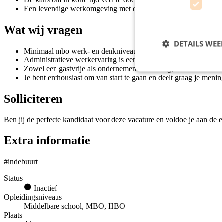
Een levendige werkomgeving met een brede klantenkring.
Wat wij vragen
DETAILS WE
Minimaal mbo werk- en denkniveau;
Administratieve werkervaring is een pré;
Zowel een gastvrije als ondernemende houding;
Je bent enthousiast om van start te gaan en deelt graag je menin
Solliciteren
Ben jij de perfecte kandidaat voor deze vacature en voldoe je aan de e
Extra informatie
#indebuurt
Status
Inactief
Opleidingsniveaus
Middelbare school, MBO, HBO
Plaats