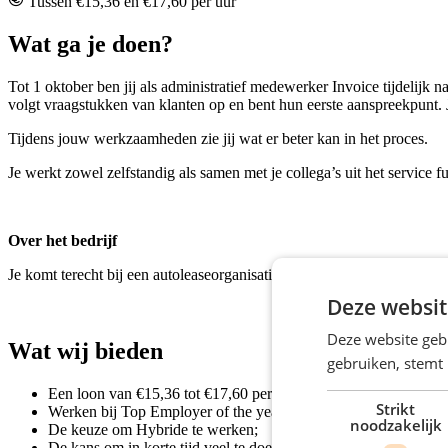
Tussen €15,36 en €17,60 per uur
Wat ga je doen?
Tot 1 oktober ben jij als administratief medewerker Invoice tijdelijk n
volgt vraagstukken van klanten op en bent hun eerste aanspreekpunt. Je 
Tijdens jouw werkzaamheden zie jij wat er beter kan in het proces.
Je werkt zowel zelfstandig als samen met je collega’s uit het service f
Over het bedrijf
Je komt terecht bij een autoleaseorganisatie die duurzaamheid en mobi
Deze websit
Deze website geb
Wat wij bieden
gebruiken, stemt
Een loon van €15,36 tot €17,60 per uur, o.b.v. fulltime;
Strikt
Werken bij Top Employer of the year;
noodzakelijk
De keuze om Hybride te werken;
De kans om in korte tijd veel te doen;