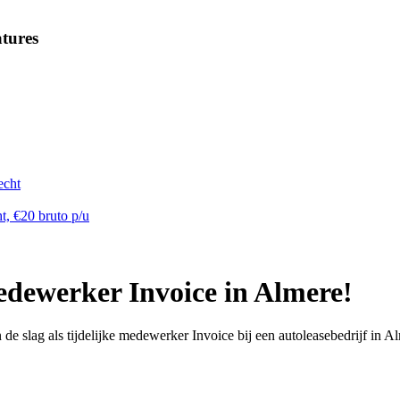
tures
echt
t, €20 bruto p/u
edewerker Invoice in Almere!
de slag als tijdelijke medewerker Invoice bij een autoleasebedrijf in A