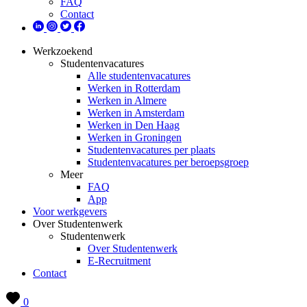
FAQ
Contact
Werkzoekend
Studentenvacatures
Alle studentenvacatures
Werken in Rotterdam
Werken in Almere
Werken in Amsterdam
Werken in Den Haag
Werken in Groningen
Studentenvacatures per plaats
Studentenvacatures per beroepsgroep
Meer
FAQ
App
Voor werkgevers
Over Studentenwerk
Studentenwerk
Over Studentenwerk
E-Recruitment
Contact
0