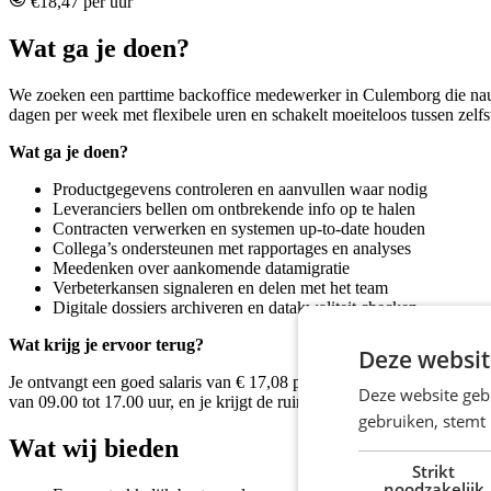
€18,47 per uur
Wat ga je doen?
We zoeken een parttime backoffice medewerker in Culemborg die n
dagen per week met flexibele uren en schakelt moeiteloos tussen zelfst
Wat ga je doen?
Productgegevens controleren en aanvullen waar nodig
Leveranciers bellen om ontbrekende info op te halen
Contracten verwerken en systemen up-to-date houden
Collega’s ondersteunen met rapportages en analyses
Meedenken over aankomende datamigratie
Verbeterkansen signaleren en delen met het team
Digitale dossiers archiveren en datakwaliteit checken
Wat krijg je ervoor terug?
Deze websit
Je ontvangt een goed salaris van € 17,08 per uur, dat dankzij extra 
Deze website geb
van 09.00 tot 17.00 uur, en je krijgt de ruimte om parttime te werken 
gebruiken, stemt
Wat wij bieden
Strikt
noodzakelijk