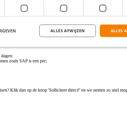
een extra urenregeling;
ermarktorganisatie;
erder te ontwikkelen;
n 17.00 uur, met 3 betaalde extra uren bij een fulltime week!
ERGEVEN
ALLES AFWIJZEN
ALLES 
5 dagen:
emen zoals SAP is een pre;
isen? Klik dan op de knop 'Solliciteer direct!' en we nemen zo snel mog