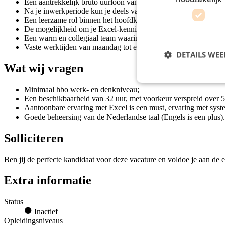
Een aantrekkelijk bruto uurloon van gemiddeld €18,47 dankzij 
Na je inwerkperiode kun je deels vanuit huis werken;
Een leerzame rol binnen het hoofdkantoor van een bekende sup
De mogelijkheid om je Excel-kennis en administratieve skills v
Een warm en collegiaal team waarin je je snel thuis voelt;
Vaste werktijden van maandag tot en met vrijdag, tussen 09.00 e
DETAILS WE
Wat wij vragen
Minimaal hbo werk- en denkniveau;
Een beschikbaarheid van 32 uur, met voorkeur verspreid over 
Aantoonbare ervaring met Excel is een must, ervaring met syst
Goede beheersing van de Nederlandse taal (Engels is een plus).
Solliciteren
Ben jij de perfecte kandidaat voor deze vacature en voldoe je aan de e
Extra informatie
Status
Inactief
Opleidingsniveaus