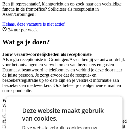
Ben jij representatief, klantgericht en op zoek naar een veelzijdige
functie in de frontoffice? Solliciteer als receptionist in
Assen/Groningen!
Helaas, deze vacature is niet actief.
24 uur per week
Wat ga je doen?
Jouw verantwoordelijkheden als receptioniste
Als regio receptioniste in Groningen/Assen ben jij verantwoordelijk
voor het ontvangen en verwelkomen van bezoekers en gasten.
Daarnaast beantwoord je telefoontjes en verbind je deze door naar
de juiste persoon. Je zorgt ervoor dat de receptie- en
bezoekersregistratie up-to-date zijn en je verstrekt informatie aan
bezoekers en medewerkers. Ook beheer je de algemene e-mail en
correspondentie.
Wie zoeken wij?
Wij zoeken iemand met minimaal mbo4 werk- en denkniveau. Je
Deze website maakt gebruik
hebt ervaring met het beantwoorden en doorverwijzen van
telefoontjes, het verwelkomen en registreren van bezoekers en het
van cookies.
afhandelen van inkomende en uitgaande post. Daarnaast ben je goed
in het bijhouden van agenda's en het plannen van afspraken. Je hebt
Deze website gebruikt cookies om uw