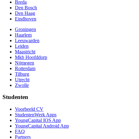
Breda
Den Bosch
Den Haag
Eindhoven
Groningen
Haarlem
Leeuwarden
Leiden
Maastricht
Mkb Hoofddorp
Nijmegen
Rotterdam
Tilburg
Utrecht
Zwolle
Studenten
Voorbeeld CV
StudentenWerk Apps
YoungCapital IOS App
YoungCapital Android App
FAQ
Partners