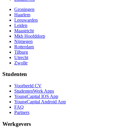
Groningen
Haarlem
Leeuwarden
Leiden
Maastricht
Mkb Hoofddorp
Nijmegen
Rotterdam
Tilburg
Utrecht
Zwolle
Studenten
Voorbeeld CV
StudentenWerk Apps
YoungCapital IOS App
YoungCapital Android App
FAQ
Partners
Werkgevers