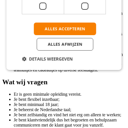
Een loon van €14,82 per uur vanaf 20 jaar;
Veel vrijheid en verantwoordelijkheid;
Je ontwikkelt skills die altijd van toegevoegde waarde zullen
zijn;
Volledige reiskostenvergoeding woon-werk verkeer van €
ALLES ACCEPTEREN
0,21 per km;
Werken bij een informele organisatie waar focus op de mens
centraal staat;
ALLES AFWIJZEN
Interne trainingen met mogelijkheden om door te groeien
binnen de organisatie;
Cadeaubonnen naar keuze verdienen door het oppakken van
DETAILS WEERGEVEN
open diensten of open – sluit diensten;
Fijne secundaire arbeidsvoorwaarden zoals een budget voor
teamuitjes en cadeautjes op diverse feestdagen.
Wat wij vragen
Er is geen minimale opleiding vereist.
Je bent flexibel inzetbaar;
Je bent minimaal 18 jaar;
Je beheerst de Nederlandse taal;
Je bent zelfstandig en vind het niet erg om alleen te werken;
Je bent klantvriendelijk dus het begroeten en behulpzaam
communiceren met de klant gaat voor jou vanzelf.