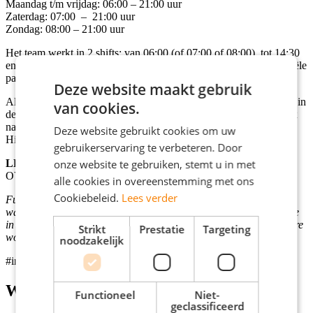
Maandag t/m vrijdag:
06:00 – 21:00 uur
Zaterdag: 07:00 – 21:00 uur
Zondag:
08:00 – 21:00 uur
Het team werkt in 2 shifts: van 06:00 (of 07:00 of 08:00) tot 14:30
en van 14:30 tot 21:00. Het is goed om te weten dat er geen officiële
pauze is tijdens je shift.
Deze website maakt gebruik
Als verkoopmedewerker in Naarden is het belangrijk dat je zowel in
van cookies.
de ochtenden als in de avonden beschikbaar bent. We zijn op zoek
naar iemand die het team tussen de 8-16 uur kan versterken.
Deze website gebruikt cookies om uw
Hiervoor vragen we flexibele beschikbaarheid.
gebruikerservaring te verbeteren. Door
onze website te gebruiken, stemt u in met
LET OP:
Het tankstation is alleen te bereiken met eigen vervoer.
OV is dus
NIET
mogelijk.
alle cookies in overeenstemming met ons
Cookiebeleid.
Lees verder
Fuel Services Nederland is deelnemer van het
waarschuwingsregister van Fraude aanpak detailhandel. Indien je
in dit register bent opgenomen zal je sollicitatie niet in de procedure
Strikt
Prestatie
Targeting
worden meegenomen.
noodzakelijk
#indebuurt
Wat wij bieden
Functioneel
Niet-
geclassificeerd