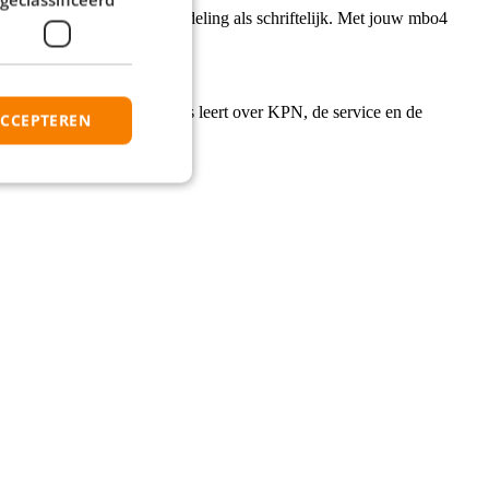
eert moeiteloos, zowel mondeling als schriftelijk. Met jouw mbo4
aalde training waarin je alles leert over KPN, de service en de
ACCEPTEREN