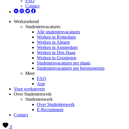
FAQ
Contact
Werkzoekend
Studentenvacatures
Alle studentenvacatures
Werken in Rotterdam
Werken in Almere
Werken in Amsterdam
Werken in Den Haag
Werken in Groningen
Studentenvacatures per plaats
Studentenvacatures per beroepsgroep
Meer
FAQ
App
Voor werkgevers
Over Studentenwerk
Studentenwerk
Over Studentenwerk
E-Recruitment
Contact
0