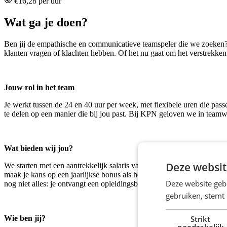
€16,28 per uur
Wat ga je doen?
Ben jij de empathische en communicatieve teamspeler die we zoeken? 
klanten vragen of klachten hebben. Of het nu gaat om het verstrekken 
Jouw rol in het team
Je werkt tussen de 24 en 40 uur per week, met flexibele uren die pass
te delen op een manier die bij jou past. Bij KPN geloven we in teamw
Wat bieden wij jou?
Deze websit
We starten met een aantrekkelijk salaris van € 16,28 per uur en bie
maak je kans op een jaarlijkse bonus als het goed gaat met ons bedr
Deze website geb
nog niet alles: je ontvangt een opleidingsbudget van € 1500,- om je va
gebruiken, stemt
Strikt
Wie ben jij?
noodzakelijk