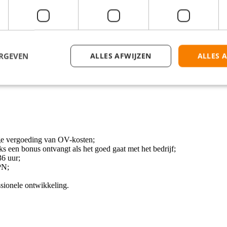
voor probleemoplossing. Je bent geduldig en empathisch, en je communic
en jij de ideale aanvulling op ons team.
 leidt jou op tot volwaardig klantenservicemedewerker. Je krijgt een bet
ERGEVEN
ALLES AFWIJZEN
ALLES 
e vergoeding van OV-kosten;
ks een bonus ontvangt als het goed gaat met het bedrijf;
36 uur;
PN;
ssionele ontwikkeling.