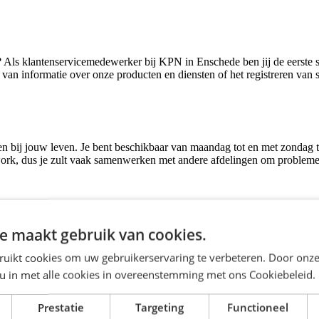
Als klantenservicemedewerker bij KPN in Enschede ben jij de eerste sc
van informatie over onze producten en diensten of het registreren van se
en bij jouw leven. Je bent beschikbaar van maandag tot en met zondag tu
ork, dus je zult vaak samenwerken met andere afdelingen om problemen 
e maakt gebruik van cookies.
den daarnaast verschillende toeslagen in de avonduren en in het weeke
ijf. Na een jaar heb je de mogelijkheid om overgenomen te worden door
ruikt cookies om uw gebruikerservaring te verbeteren. Door onze
ardigheden verder te ontwikkelen, en je krijgt een laptop en een vergoed
 u in met alle cookies in overeenstemming met ons Cookiebeleid.
Prestatie
Targeting
Functioneel