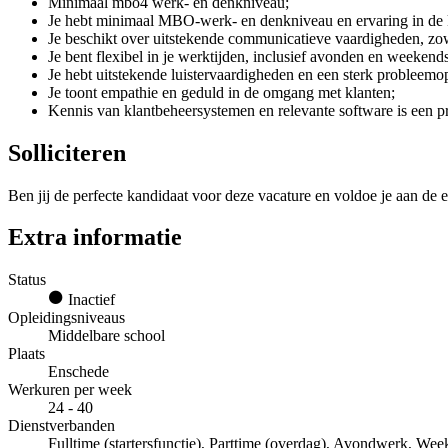
Minimaal mbo4 werk- en denkniveau;
Je hebt minimaal MBO-werk- en denkniveau en ervaring in de kl
Je beschikt over uitstekende communicatieve vaardigheden, zow
Je bent flexibel in je werktijden, inclusief avonden en weekends
Je hebt uitstekende luistervaardigheden en een sterk probleem
Je toont empathie en geduld in de omgang met klanten;
Kennis van klantbeheersystemen en relevante software is een p
Solliciteren
Ben jij de perfecte kandidaat voor deze vacature en voldoe je aan de e
Extra informatie
Status
Inactief
Opleidingsniveaus
Middelbare school
Plaats
Enschede
Werkuren per week
24 - 40
Dienstverbanden
Fulltime (startersfunctie), Parttime (overdag), Avondwerk, W