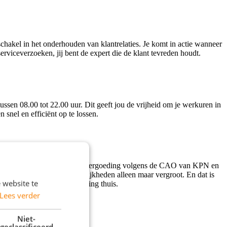
hakel in het onderhouden van klantrelaties. Je komt in actie wanneer
rviceverzoeken, jij bent de expert die de klant tevreden houdt.
ssen 08.00 tot 22.00 uur. Dit geeft jou de vrijheid om je werkuren in
snel en efficiënt op te lossen.
nd. Ook krijg je een reiskostenvergoeding volgens de CAO van KPN en
 KPN, wat je toekomstmogelijkheden alleen maar vergroot. En dat is
 website te
ing voor je internetaansluiting thuis.
Lees verder
Niet-
geclassificeerd