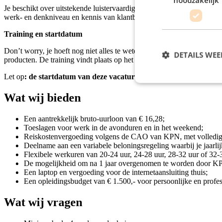
Je beschikt over uitstekende luistervaardigheden en hebt een talent 
werk- en denkniveau en kennis van klantbeheersystemen en software b
Training en startdatum
Don’t worry, je hoeft nog niet alles te weten vanaf je eerste dag. KPN
DETAILS WE
producten. De training vindt plaats op het kantoor van KPN.
Let op
: de startdatum van deze vacature ligt in week 44.
Wat wij bieden
Een aantrekkelijk bruto-uurloon van € 16,28;
Toeslagen voor werk in de avonduren en in het weekend;
Reiskostenvergoeding volgens de CAO van KPN, met volledig
Deelname aan een variabele beloningsregeling waarbij je jaarlij
Flexibele werkuren van 20-24 uur, 24-28 uur, 28-32 uur of 32-
De mogelijkheid om na 1 jaar overgenomen te worden door K
Een laptop en vergoeding voor de internetaansluiting thuis;
Een opleidingsbudget van € 1.500,- voor persoonlijke en profe
Wat wij vragen