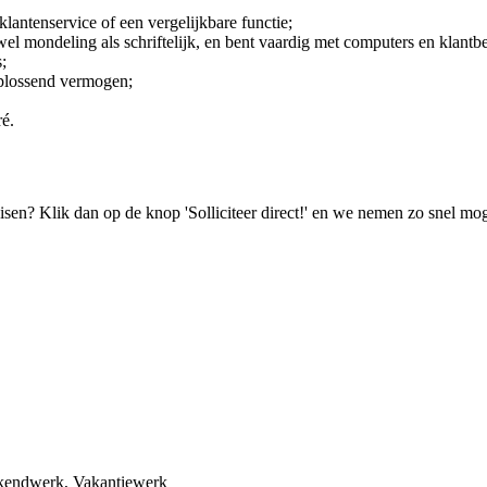
antenservice of een vergelijkbare functie;
el mondeling als schriftelijk, en bent vaardig met computers en klant
;
oplossend vermogen;
ré.
isen? Klik dan op de knop 'Solliciteer direct!' en we nemen zo snel mog
eekendwerk, Vakantiewerk