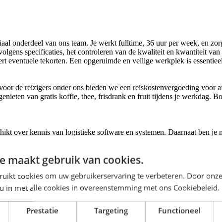
ciaal onderdeel van ons team. Je werkt fulltime, 36 uur per week, en zo
olgens specificaties, het controleren van de kwaliteit en kwantiteit va
t eventuele tekorten. Een opgeruimde en veilige werkplek is essentieel, 
voor de reizigers onder ons bieden we een reiskostenvergoeding voor afs
ieten van gratis koffie, thee, frisdrank en fruit tijdens je werkdag. Bov
kt over kennis van logistieke software en systemen. Daarnaat ben je mi
elang, en je werkt graag samen met je collega's om de beste resultaten
e maakt gebruik van cookies.
n 16:00 uur. Klinkt dit als de perfecte uitdaging voor jou? Solliciteer
ruikt cookies om uw gebruikerservaring te verbeteren. Door onze
 u in met alle cookies in overeenstemming met ons Cookiebeleid.
Prestatie
Targeting
Functioneel