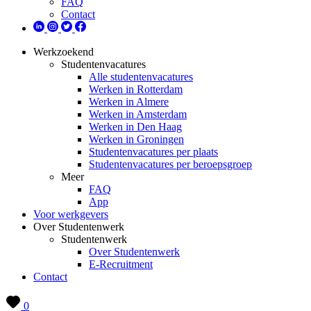
FAQ
Contact
Werkzoekend
Studentenvacatures
Alle studentenvacatures
Werken in Rotterdam
Werken in Almere
Werken in Amsterdam
Werken in Den Haag
Werken in Groningen
Studentenvacatures per plaats
Studentenvacatures per beroepsgroep
Meer
FAQ
App
Voor werkgevers
Over Studentenwerk
Studentenwerk
Over Studentenwerk
E-Recruitment
Contact
0