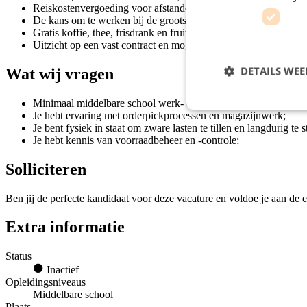
Reiskostenvergoeding voor afstanden van 11 kilometer of meer 
De kans om te werken bij de grootste horecagroothandel van N
Gratis koffie, thee, frisdrank en fruit tijdens je werkdag;
Uitzicht op een vast contract en mogelijkheden om door te groei
DETAILS WE
Wat wij vragen
Minimaal middelbare school werk- en denkniveau;
Je hebt ervaring met orderpickprocessen en magazijnwerk;
Je bent fysiek in staat om zware lasten te tillen en langdurig te s
Je hebt kennis van voorraadbeheer en -controle;
Solliciteren
Ben jij de perfecte kandidaat voor deze vacature en voldoe je aan de e
Extra informatie
Status
Inactief
Opleidingsniveaus
Middelbare school
Plaats