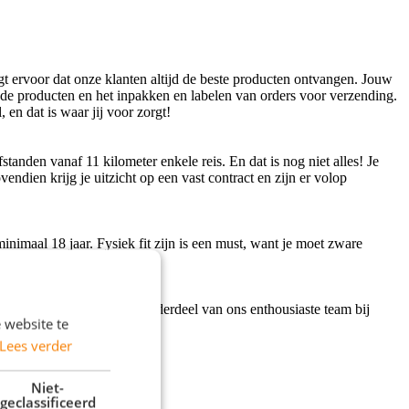
rgt ervoor dat onze klanten altijd de beste producten ontvangen. Jouw
n de producten en het inpakken en labelen van orders voor verzending.
en dat is waar jij voor zorgt!
tanden vanaf 11 kilometer enkele reis. En dat is nog niet alles! Je
endien krijg je uitzicht op een vast contract en zijn er volop
nimaal 18 jaar. Fysiek fit zijn is een must, want je moet zware
 te behalen in ons team.
 dan vandaag nog en word onderdeel van ons enthousiaste team bij
 website te
Lees verder
Niet-
geclassificeerd