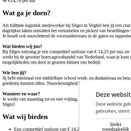
€14,76 per uur
Wat ga je doen?
Als fulltime logistiek medewerker bij Sligro in Veghel ben jij een cru
dagelijkse taken omvatten het verzamelen en picken van bestellingen v
Je houdt ook nauwlettend de voorraadniveaus in de gaten en rapporteer
Wat bieden wij jou?
Bij Sligro ontvang je een competitief uurloon van € 14,23 per uur, en 
werkt bij de grootste horecagroothandel van Nederland, waar je kunt gen
mogelijkheden om door te groeien binnen ons bedrijf.
Wie ben jij?
Jij hebt minimaal een middelbare school werk- en denkniveau en beschi
goederen kunnen tillen. Nauwkeurigheid in orderpicking is van groot b
Deze websit
Wanneer en waar?
Je werkt van maandag tot en met vrijdag, met werktijden tussen 6:00 e
Deze website geb
Sligro!
gebruiken, stemt
Wat wij bieden
Strikt
noodzakelijk
Een competitief uurloon van € 14,23;