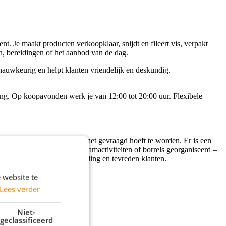
t. Je maakt producten verkoopklaar, snijdt en fileert vis, verpakt
n, bereidingen of het aanbod van de dag.
t nauwkeurig en helpt klanten vriendelijk en deskundig.
nning. Op koopavonden werk je van 12:00 tot 20:00 uur. Flexibele
en helpt elkaar zonder dat het gevraagd hoeft te worden. Er is een
tje. Regelmatig worden er teamactiviteiten of borrels georganiseerd –
 een goed verzorgde visafdeling en tevreden klanten.
 website te
Lees verder
Niet-
geclassificeerd