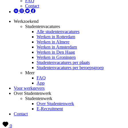
FAQ
Contact
Werkzoekend
Studentenvacatures
Alle studentenvacatures
Werken in Rotterdam
Werken in Almere
Werken in Amsterdam
Werken in Den Haag
Werken in Groningen
Studentenvacatures per plaats
Studentenvacatures per beroepsgroep
Meer
FAQ
App
Voor werkgevers
Over Studentenwerk
Studentenwerk
Over Studentenwerk
E-Recruitment
Contact
0