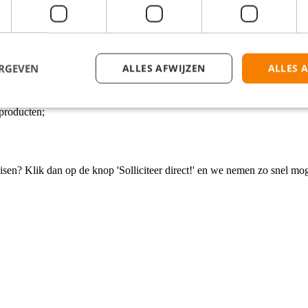
raktijk;
ie te krijgen.
ERGEVEN
ALLES AFWIJZEN
ALLES 
 dit te leren;
en hygiëneregels (HACCP);
 producten;
isen? Klik dan op de knop 'Solliciteer direct!' en we nemen zo snel mog