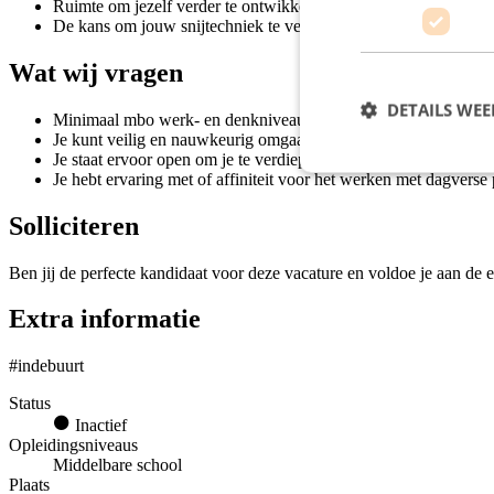
Ruimte om jezelf verder te ontwikkelen, zowel in kennis als in p
De kans om jouw snijtechniek te verfijnen en verder onder de kn
Wat wij vragen
DETAILS WE
Minimaal mbo werk- en denkniveau;
Je kunt veilig en nauwkeurig omgaan met een mes, of bent bereid
Je staat ervoor open om je te verdiepen in voedselveiligheid 
Je hebt ervaring met of affiniteit voor het werken met dagverse
Solliciteren
Ben jij de perfecte kandidaat voor deze vacature en voldoe je aan de e
Extra informatie
#indebuurt
Status
Inactief
Opleidingsniveaus
Middelbare school
Plaats