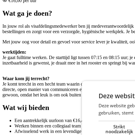
€16,00 per uur
Wat ga je doen?
In jouw rol als
visafdelingsmedewerker
ben jij medeverantwoordelijk v
bestellingen en zorgt voor een verzorgde, hygiënische werkplek. Je b
Met jouw oog voor detail en gevoel voor service lever je kwaliteit, oo
werktijden:
Je gaat fulltime werken. De starttijd ligt tussen 07:15 en 08:15 uur;
inzetbaarheid is gewenst, je draait mee in het rooster en springt bij w
Waar kom jij terrecht?
Je komt terecht in een hecht team waarin collega’s elkaar goed aanvo
directe, open manier van communiceren en ruimte voor een grap op z’n 
Deze websit
gewoon, omdat het leuk is om ook buiten het werk contact te hebben. 
Deze website geb
Wat wij bieden
gebruiken, stemt
Een aantrekkelijk uurloon van €16,44;
Werken binnen een collegiaal team met een open en ontspannen
Strikt
noodzakelijk
Afwisselend werk in een levendige en energieke omgeving;