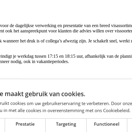
oor de dagelijkse verwerking en presentatie van een breed visassortimen
ent ook het aanspreekpunt voor klanten die advies willen over vissoorte
k wanneer het druk is of collega’s afwezig zijn. Je schakelt snel, werk
 je eindigt je werkdag tussen 17:15 en 18:15 uur, afhankelijk van de pla
anneer nodig, ook in vakantieperiodes.
elen en samenwerken vanzelf gaat. Iedereen weet wat er moet gebeuren, 
tijd. Tussen het harde werken door is er altijd even tijd voor een praa
e maakt gebruik van cookies.
Een plek waar je je snel thuis voelt en samen werkt aan hetzelfde doel:
ruikt cookies om uw gebruikerservaring te verbeteren. Door onze
 u in met alle cookies in overeenstemming met ons Cookiebeleid.
 sfeer;
Prestatie
Targeting
Functioneel