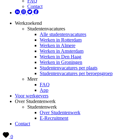
FAQ
Contact
Werkzoekend
Studentenvacatures
Alle studentenvacatures
Werken in Rotterdam
Werken in Almere
Werken in Amsterdam
Werken in Den Haag
Werken in Groningen
Studentenvacatures per plaats
Studentenvacatures per beroepsgroep
Meer
FAQ
App
Voor werkgevers
Over Studentenwerk
Studentenwerk
Over Studentenwerk
E-Recruitment
Contact
0