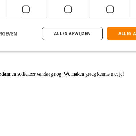
ken kun je deels vanuit huis werken.
se thuiswerkvergoeding van € 2,40.
t met een informeel en ambitieus team.
ERGEVEN
ALLES AFWIJZEN
ALLES 
enkomen. We bieden je niet alleen een baan, maar een uitgebreid onboar
erdam
en solliciteer vandaag nog. We maken graag kennis met je!
.