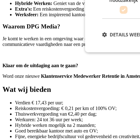
Hybride Werken:
Geniet van de vrijheid! Na 2 maanden inwer
Extra's:
Een reiskostenvergoeding (100% OV) en een dagelijk
Werksfeer:
Een inspirerend kantoor in Amsterdam-Duivendrech
Waarom DPG Media?
DETAILS WE
Je komt te werken in een omgeving waar creativiteit en commercie sam
communicatieve vaardigheden naar een professioneel niveau te tillen.
Klaar om de uitdaging aan te gaan?
Word onze nieuwe
Klantenservice Medewerker Retentie in Amst
Wat wij bieden
Verdien € 17,43 per uur;
Reiskostenvergoeding: € 0,21 per km of 100% OV;
Thuiswerkvergoeding van €2,40 per dag;
Werkuren: 24 tot 36 uur per week;
Hybride werken mogelijk na 2 maanden;
Goed bereikbaar kantoor met auto en OV;
Fijne, energieke bedrijfscultuur vol gedrevenheid en creativiteit