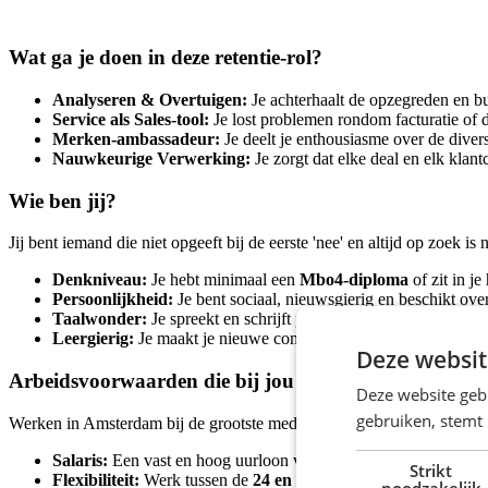
Wat ga je doen in deze retentie-rol?
Analyseren & Overtuigen:
Je achterhaalt de opzegreden en b
Service als Sales-tool:
Je lost problemen rondom facturatie of 
Merken-ambassadeur:
Je deelt je enthousiasme over de dive
Nauwkeurige Verwerking:
Je zorgt dat elke deal en elk klantc
Wie ben jij?
Jij bent iemand die niet opgeeft bij de eerste 'nee' en altijd op zoek is 
Denkniveau:
Je hebt minimaal een
Mbo4-diploma
of zit in j
Persoonlijkheid:
Je bent sociaal, nieuwsgierig en beschikt over
Taalwonder:
Je spreekt en schrijft perfect Nederlands.
Leergierig:
Je maakt je nieuwe computersystemen razendsnel e
Deze websit
Arbeidsvoorwaarden die bij jou passen
Deze website geb
gebruiken, stemt
Werken in Amsterdam bij de grootste mediagroep van de Benelux bete
Salaris:
Een vast en hoog uurloon van
€ 17,43 bruto
.
Strikt
Flexibiliteit:
Werk tussen de
24 en 36 uur per week
tijdens ka
noodzakelijk