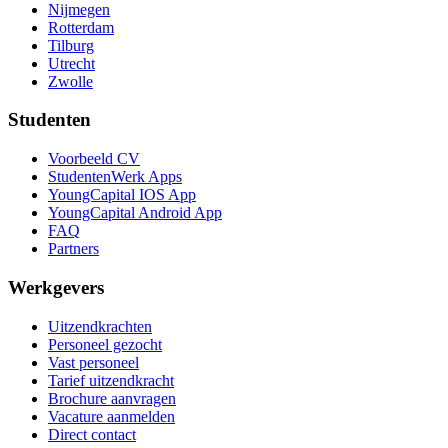
Nijmegen
Rotterdam
Tilburg
Utrecht
Zwolle
Studenten
Voorbeeld CV
StudentenWerk Apps
YoungCapital IOS App
YoungCapital Android App
FAQ
Partners
Werkgevers
Uitzendkrachten
Personeel gezocht
Vast personeel
Tarief uitzendkracht
Brochure aanvragen
Vacature aanmelden
Direct contact