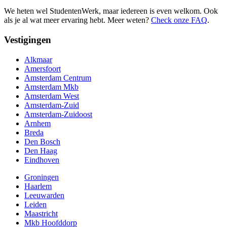
We heten wel StudentenWerk, maar iedereen is even welkom. Ook
als je al wat meer ervaring hebt. Meer weten?
Check onze FAQ
.
Vestigingen
Alkmaar
Amersfoort
Amsterdam Centrum
Amsterdam Mkb
Amsterdam West
Amsterdam-Zuid
Amsterdam-Zuidoost
Arnhem
Breda
Den Bosch
Den Haag
Eindhoven
Groningen
Haarlem
Leeuwarden
Leiden
Maastricht
Mkb Hoofddorp