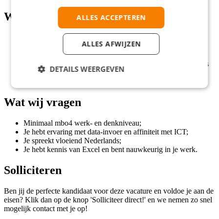
Wat wij bieden
ALLES ACCEPTEREN
Een aantrekkelijk bruto-uurloon van € 14,71;
ALLES AFWIJZEN
Reiskostenvergoeding van € 0,23 per kilometer;
Een tijdelijke fulltime functie voor 2 - 3 maanden, met de
mogelijkheid om bij de opdrachtgever in dienst te komen als
DETAILS WEERGEVEN
je jezelf onmisbaar maakt;
Een informele werksfeer, compleet met gezellige borrels!
Wat wij vragen
Minimaal mbo4 werk- en denkniveau;
Je hebt ervaring met data-invoer en affiniteit met ICT;
Je spreekt vloeiend Nederlands;
Je hebt kennis van Excel en bent nauwkeurig in je werk.
Solliciteren
Ben jij de perfecte kandidaat voor deze vacature en voldoe je aan de
eisen? Klik dan op de knop 'Solliciteer direct!' en we nemen zo snel
mogelijk contact met je op!