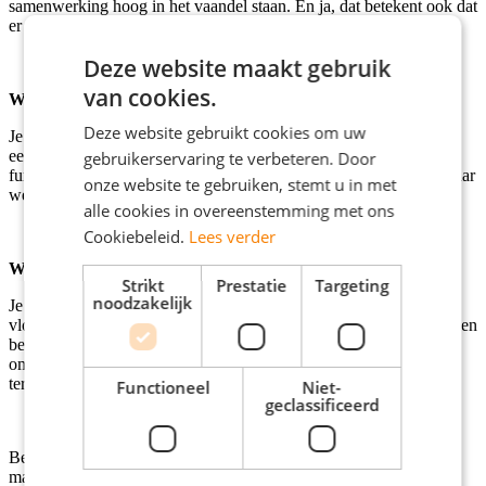
samenwerking hoog in het vaandel staan. En ja, dat betekent ook dat
er ruimte is voor leuke borrels na een productieve week!
Deze website maakt gebruik
van cookies.
Wat bieden wij jou?
Deze website gebruikt cookies om uw
Je ontvangt een aantrekkelijk salaris van € 14,71 bruto per uur en
een reiskostenvergoeding van € 0,23 per kilometer. Deze tijdelijke
gebruikerservaring te verbeteren. Door
functie is per direct voor 2 - 3 maanden, maar als jij jezelf onmisbaar
onze website te gebruiken, stemt u in met
weet te maken, is er een kans op verlenging!
alle cookies in overeenstemming met ons
Cookiebeleid.
Lees verder
Wie ben jij?
Strikt
Prestatie
Targeting
noodzakelijk
Je beschikt over minimaal mbo4 werk- en denkniveau en spreekt
vloeiend Nederlands. Je hebt een sterke focus op nauwkeurigheid en
bent in staat om taken met precisie uit te voeren. Dit is jouw kans
om je vaardigheden verder te ontwikkelen in een groeiende sector,
terwijl je bijdraagt aan de efficiëntie van het bedrijf.
Functioneel
Niet-
geclassificeerd
Ben jij klaar om de uitdaging aan te gaan? Solliciteer dan nu en
maak deel uit van het team in Amsterdam.