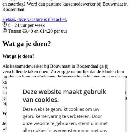
en zaterdag? Word dan parttime kassamedewerker bij Bouwmaat in
Roosendaal!
Helaas, deze vacature is niet actief.
8 - 24 uur per week
Tussen €9,40 en €14,20 per uur
Wat ga je doen?
Wat ga je doen?
Als kassamedewerker bij Bouwmaat in Roosendaal ga jij
verschillende taken doen. Zo zorg je natuurlijk dat de klanten hun
producten kunnen afrekenen, informeer je de klanten over acties en
kassakoopjes, beantwoord je klantvragen, en zorg je ervoor dat de
kassa goed gecontroleerd is aan het begin van de dag en dat je de
Deze website maakt gebruik
kassa aan het einde van de dag weer goed afsluit en telt. Ook houd
van cookies.
je de werkomgeving en koffiehoek om je heen netjes en vul je alles
bij waar nodig.
Deze website gebruikt cookies om uw
Wie ben jij?
gebruikerservaring te verbeteren. Door
onze website te gebruiken, stemt u in met
Je bent klantgericht en sociaal, jij zorgt dat de klanten tevreden de
winkel weer kunnen verlaten!
alle cookies in overeenstemming met ons