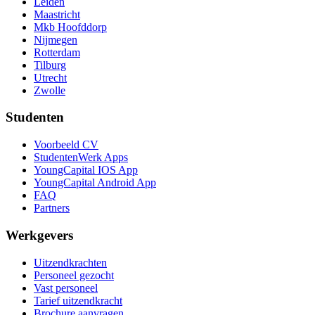
Leiden
Maastricht
Mkb Hoofddorp
Nijmegen
Rotterdam
Tilburg
Utrecht
Zwolle
Studenten
Voorbeeld CV
StudentenWerk Apps
YoungCapital IOS App
YoungCapital Android App
FAQ
Partners
Werkgevers
Uitzendkrachten
Personeel gezocht
Vast personeel
Tarief uitzendkracht
Brochure aanvragen