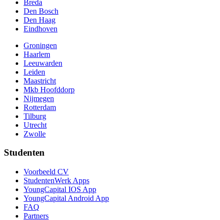
Breda
Den Bosch
Den Haag
Eindhoven
Groningen
Haarlem
Leeuwarden
Leiden
Maastricht
Mkb Hoofddorp
Nijmegen
Rotterdam
Tilburg
Utrecht
Zwolle
Studenten
Voorbeeld CV
StudentenWerk Apps
YoungCapital IOS App
YoungCapital Android App
FAQ
Partners