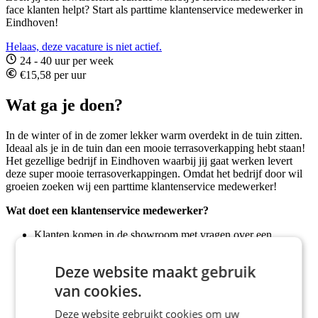
face klanten helpt? Start als parttime klantenservice medewerker in
Eindhoven!
Helaas, deze vacature is niet actief.
24 - 40 uur per week
€15,58 per uur
Wat ga je doen?
In de winter of in de zomer lekker warm overdekt in de tuin zitten.
Ideaal als je in de tuin dan een mooie terrasoverkapping hebt staan!
Het gezellige bedrijf in Eindhoven waarbij jij gaat werken levert
deze super mooie terrasoverkappingen. Omdat het bedrijf door wil
groeien zoeken wij een parttime klantenservice medewerker!
Wat doet een klantenservice medewerker?
Klanten komen in de showroom met vragen over een
terrasoverkapping of komen zich oriënteren. Je helpt ze met
vragen over materialen, kleuren, levertijden en bijvoorbeeld
Deze website maakt gebruik
kosten;
Jij zorgt er bijvoorbeeld voor dat het bestelproces van begin
van cookies.
tot eind goed verloopt;
Je helpt klanten telefonisch, per mail en via de chat met
Deze website gebruikt cookies om uw