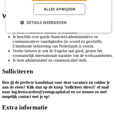
kilometer met de fiets of een volledige ov-vergoeding;
Zo snel mogelijk starten!
ALLES AFWIJZEN
Wat wij vragen
DETAILS WEERGEVEN
Minimaal mbo 4 werk- en denkniveau;
Je bent 3 maanden fulltime beschikbaar
Je beschikt over goede financieel-administratieve en
communicatieve vaardigheden (in woord en geschrift).
Uitstekende beheersing van Nederlands is vereist.
Verder beheers je ook de Engelse taal goed, gezien het
voornamelijk internationale karakter van de werkzaamheden.
Je bent administratief en communicatief sterk.
Solliciteren
Ben jij de perfecte kandidaat voor deze vacature en voldoe je
aan de eisen? Klik dan op de knop 'Solliciteer direct!' of mail
naar ing.leeuwarden@youngcapital.nl en we nemen zo snel
mogelijk contact met je op!
Extra informatie