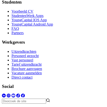
Studenten
Voorbeeld CV
StudentenWerk Apps
YoungCapital IOS App
YoungCapital Android App
FAQ
Partners
Werkgevers
Uitzendkrachten
Personeel gezocht
Vast personeel
Tarief uitzendkracht
Brochure aanvragen
Vacature aanmelden
Direct contact
Social