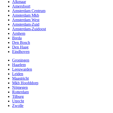
Alkmaar
Amersfoort
Amsterdam Centrum
Amsterdam Mkb
Amsterdam West
Amsterdam-Zuid
Amsterdam-Zuidoost
Arnhem
Breda
Den Bosch
Den Haag
Eindhoven
Groningen
Haarlem
Leeuwarden
Leiden
Maastricht
Mkb Hoofddorp
Nijmegen
Rotterdam
Tilburg
Utrecht
Zwolle