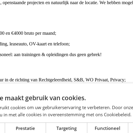
, openstaande projecten en natuurlijk naar de locatie. We hebben mog
800 en €4000 bruto per maand;
ng, leaseauto, OV-kaart en telefoon;
rsoneel: aan trainingen & opleidingen dus geen gebrek!
ur in de richting van Rechtgeleerdheid, S&B, WO Privaat, Privacy;
oord en geschrift;
e maakt gebruik van cookies.
ruikt cookies om uw gebruikerservaring te verbeteren. Door onze
 u in met alle cookies in overeenstemming met ons Cookiebeleid.
isen? Klik dan op de knop 'Solliciteer direct!' en we nemen zo snel mog
Prestatie
Targeting
Functioneel