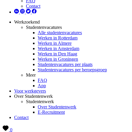
FAQ
Contact
Werkzoekend
Studentenvacatures
Alle studentenvacatures
Werken in Rotterdam
Werken in Almere
Werken in Amsterdam
Werken in Den Haag
Werken in Groningen
Studentenvacatures per plaats
Studentenvacatures per beroepsgroep
Meer
FAQ
App
Voor werkgevers
Over Studentenwerk
Studentenwerk
Over Studentenwerk
E-Recruitment
Contact
0