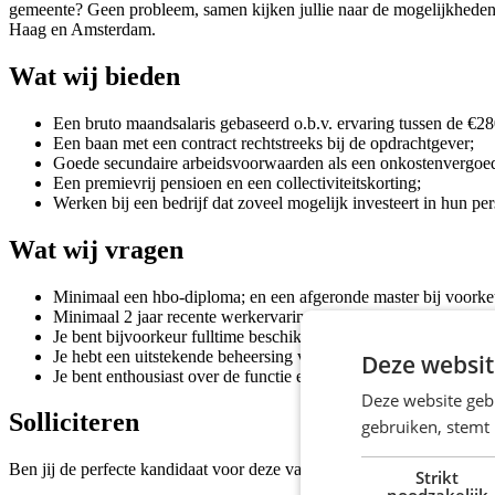
gemeente? Geen probleem, samen kijken jullie naar de mogelijkheden
Haag en Amsterdam.
Wat wij bieden
Een bruto maandsalaris gebaseerd o.b.v. ervaring tussen de €2
Een baan met een contract rechtstreeks bij de opdrachtgever;
Goede secundaire arbeidsvoorwaarden als een onkostenvergoedi
Een premievrij pensioen en een collectiviteitskorting;
Werken bij een bedrijf dat zoveel mogelijk investeert in hun pe
Wat wij vragen
Minimaal een hbo-diploma; en een afgeronde master bij voorke
Minimaal 2 jaar recente werkervaring richting bestuursrecht;
Je bent bijvoorkeur fulltime beschikbaar voor een langere tijd;
Je hebt een uitstekende beheersing van de Nederlandse taal in w
Deze websit
Je bent enthousiast over de functie en de publieke sector!
Deze website geb
Solliciteren
gebruiken, stemt
Ben jij de perfecte kandidaat voor deze vacature en voldoe je aan de e
Strikt
noodzakelijk