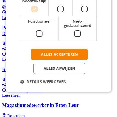
noodzakelijk
's-Gravenhage
Tussen €18,52 en €19,09 per uur
20 - 40 uur per week
Lees meer
Functioneel
Niet-
geclassificeerd
Parttime klantenservice medewerker bij ANWB in
Den Haag
's-Gravenhage
Tussen €18,52 en €19,09 per uur
ALLES ACCEPTEREN
24 - 40 uur per week
Lees meer
ALLES AFWIJZEN
Klantadviseur bij APG in Heerlen
Heerlen
DETAILS WEERGEVEN
€18,85 per uur
16 - 38 uur per week
Lees meer
Magazijnmedewerker in Etten-Leur
Rotterdam