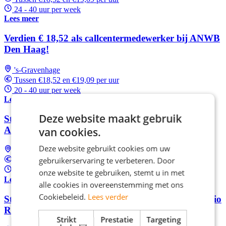
24 - 40 uur per week
Lees meer
Verdien € 18,52 als callcentermedewerker bij ANWB
Den Haag!
's-Gravenhage
Tussen €18,52 en €19,09 per uur
20 - 40 uur per week
Lees meer
Deze website maakt gebruik
Start nu als Customer Service medewerker bij
ANWB Den Haag!
van cookies.
Deze website gebruikt cookies om uw
's-Gravenhage
gebruikerservaring te verbeteren. Door
Tussen €18,52 en €19,09 per uur
20 - 40 uur per week
onze website te gebruiken, stemt u in met
Lees meer
alle cookies in overeenstemming met ons
Cookiebeleid.
Lees verder
Start als klantenservice medewerker bij ANWB regio
Rotterdam
Strikt
Prestatie
Targeting