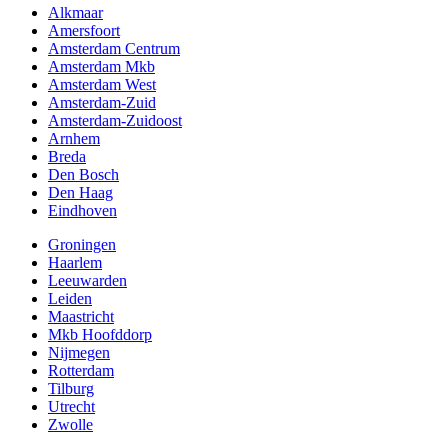
Alkmaar
Amersfoort
Amsterdam Centrum
Amsterdam Mkb
Amsterdam West
Amsterdam-Zuid
Amsterdam-Zuidoost
Arnhem
Breda
Den Bosch
Den Haag
Eindhoven
Groningen
Haarlem
Leeuwarden
Leiden
Maastricht
Mkb Hoofddorp
Nijmegen
Rotterdam
Tilburg
Utrecht
Zwolle