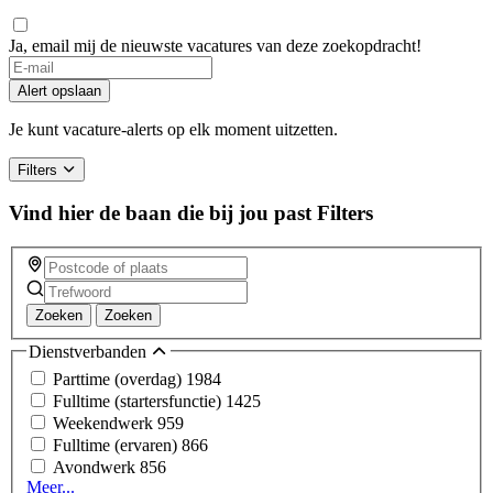
Ja, email mij de nieuwste vacatures van deze zoekopdracht!
If
you
Alert opslaan
are
a
Je kunt vacature-alerts op elk moment uitzetten.
human,
ignore
Filters
this
field
Vind hier de baan die bij jou past
Filters
Zoeken
Zoeken
Dienstverbanden
Parttime (overdag)
1984
Fulltime (startersfunctie)
1425
Weekendwerk
959
Fulltime (ervaren)
866
Avondwerk
856
Meer...