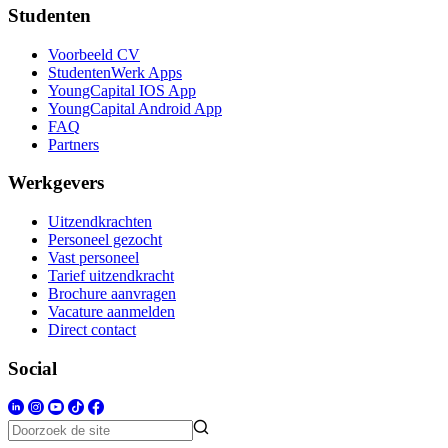
Studenten
Voorbeeld CV
StudentenWerk Apps
YoungCapital IOS App
YoungCapital Android App
FAQ
Partners
Werkgevers
Uitzendkrachten
Personeel gezocht
Vast personeel
Tarief uitzendkracht
Brochure aanvragen
Vacature aanmelden
Direct contact
Social