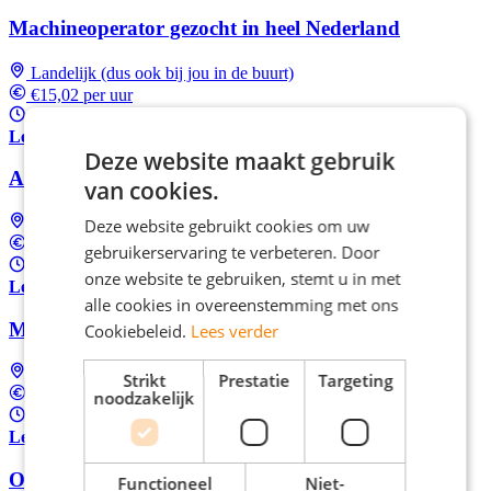
Machineoperator gezocht in heel Nederland
Landelijk (dus ook bij jou in de buurt)
€15,02 per uur
37 uur per week
Lees meer
Deze website maakt gebruik
Automatenoperator in Nederland
van cookies.
Landelijk (dus ook bij jou in de buurt)
Deze website gebruikt cookies om uw
€15,02 per uur
gebruikerservaring te verbeteren. Door
37 uur per week
onze website te gebruiken, stemt u in met
Lees meer
alle cookies in overeenstemming met ons
Machine Operator in Nederland
Cookiebeleid.
Lees verder
Landelijk (dus ook bij jou in de buurt)
Strikt
Prestatie
Targeting
€15,02 per uur
noodzakelijk
37 uur per week
Lees meer
Operator in Nederland
Functioneel
Niet-