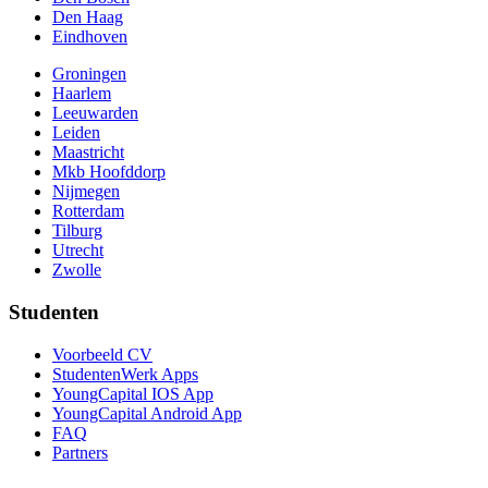
Den Haag
Eindhoven
Groningen
Haarlem
Leeuwarden
Leiden
Maastricht
Mkb Hoofddorp
Nijmegen
Rotterdam
Tilburg
Utrecht
Zwolle
Studenten
Voorbeeld CV
StudentenWerk Apps
YoungCapital IOS App
YoungCapital Android App
FAQ
Partners