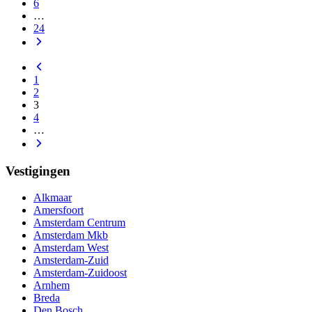
6
…
24
1
2
3
4
…
Vestigingen
Alkmaar
Amersfoort
Amsterdam Centrum
Amsterdam Mkb
Amsterdam West
Amsterdam-Zuid
Amsterdam-Zuidoost
Arnhem
Breda
Den Bosch