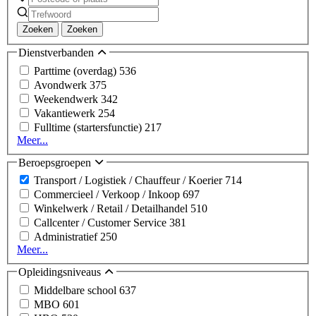
Zoeken
Zoeken
Dienstverbanden
Parttime (overdag)
536
Avondwerk
375
Weekendwerk
342
Vakantiewerk
254
Fulltime (startersfunctie)
217
Meer...
Beroepsgroepen
Transport / Logistiek / Chauffeur / Koerier
714
Commercieel / Verkoop / Inkoop
697
Winkelwerk / Retail / Detailhandel
510
Callcenter / Customer Service
381
Administratief
250
Meer...
Opleidingsniveaus
Middelbare school
637
MBO
601